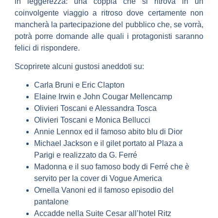
in leggerezza: una coppia che si ritrova in un
coinvolgente viaggio a ritroso dove certamente non
mancherà la partecipazione del pubblico che, se vorrà,
potrà porre domande alle quali i protagonisti saranno
felici di rispondere.
Scoprirete alcuni gustosi aneddoti su:
Carla Bruni e Eric Clapton
Elaine Irwin e John Cougar Mellencamp
Olivieri Toscani e Alessandra Tosca
Olivieri Toscani e Monica Bellucci
Annie Lennox ed il famoso abito blu di Dior
Michael Jackson e il gilet portato al Plaza a
Parigi e realizzato da G. Ferré
Madonna e il suo famoso body di Ferré che è
servito per la cover di Vogue America
Ornella Vanoni ed il famoso episodio del
pantalone
Accadde nella Suite Cesar all’hotel Ritz