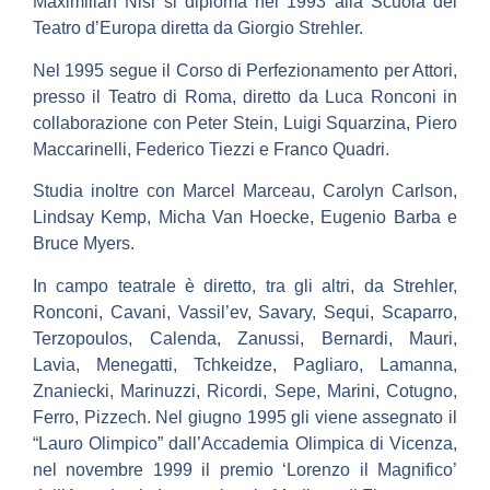
Maximilian Nisi si diploma nel 1993 alla Scuola del
Teatro d’Europa diretta da Giorgio Strehler.
Nel 1995 segue il Corso di Perfezionamento per Attori,
presso il Teatro di Roma, diretto da Luca Ronconi in
collaborazione con Peter Stein, Luigi Squarzina, Piero
Maccarinelli, Federico Tiezzi e Franco Quadri.
Studia inoltre con Marcel Marceau, Carolyn Carlson,
Lindsay Kemp, Micha Van Hoecke, Eugenio Barba e
Bruce Myers.
In campo teatrale è diretto, tra gli altri, da Strehler,
Ronconi, Cavani, Vassil’ev, Savary, Sequi, Scaparro,
Terzopoulos, Calenda, Zanussi, Bernardi, Mauri,
Lavia, Menegatti, Tchkeidze, Pagliaro, Lamanna,
Znaniecki, Marinuzzi, Ricordi, Sepe, Marini, Cotugno,
Ferro, Pizzech. Nel giugno 1995 gli viene assegnato il
“Lauro Olimpico” dall’Accademia Olimpica di Vicenza,
nel novembre 1999 il premio ‘Lorenzo il Magnifico’