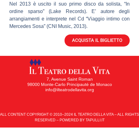
Nel 2013 è uscito il suo primo disco da solista, “In
ordine sparso” (Lake Records). E’ autore degli
arrangiamenti e interprete nel Cd “Viaggio intimo con
Mercedes Sosa” (CNI Music, 2013).
ACQUISTA IL BIGLIETTO
7, Avenue Saint Roman
98000 Monte-Carlo Principauté de Monaco
info@ilteatrodellavita.org
ALL CONTENT COPYRIGHT © 2010–2024 IL TEATRO DELLA VITA – ALL RIGHTS
RESERVED – POWERED BY
TAPULLI.IT