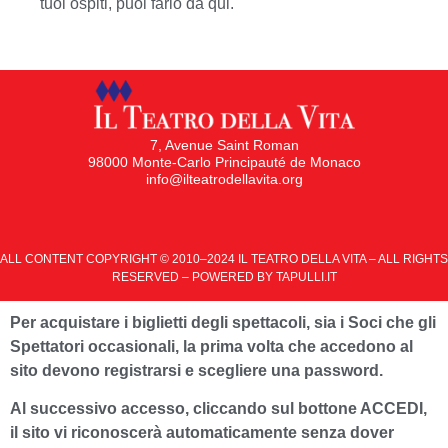
tuoi ospiti, puoi farlo da qui.
7, Avenue Saint Roman
98000 Monte-Carlo Principauté de Monaco
info@ilteatrodellavita.org
ALL CONTENT COPYRIGHT © 2010–2024 IL TEATRO DELLA VITA – ALL RIGHTS
RESERVED – POWERED BY
TAPULLI.IT
Per acquistare i biglietti degli spettacoli, sia i Soci che gli
Spettatori occasionali, la prima volta che accedono al
sito devono registrarsi e scegliere una password.
Al successivo accesso, cliccando sul bottone ACCEDI,
il sito vi riconoscerà automaticamente senza dover