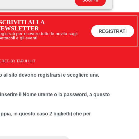
SCOPRI
SCRIVITI ALLA
NEWSLETTER
REGISTRATI
egistrati per ricevere tutte le novità sugli
ettacoli e gli eventi
WERED BY
TAPULLI.IT
no al sito devono registrarsi e scegliere una
nserire il Nome utente o la password, a questo
pia, in questo caso 2 biglietti) che per