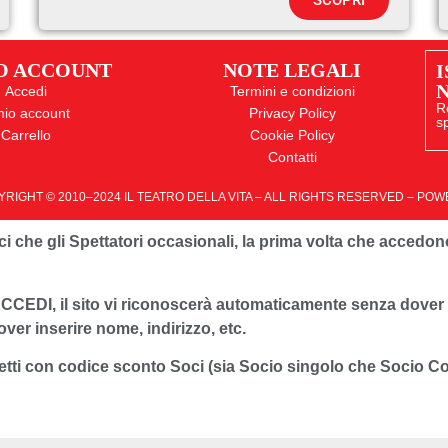
SCOPRI
IO ACCOUNT
NOTE LEGALI
I
Accedi
Termini e condizioni
R
 mio account
Privacy Policy
sp
Carrello
Cookie Policy
Contatti
RIGHT © 2010–2024 IL TEATRO DELLA VITA – ALL RIGHTS RESERVED – PO
 Soci che gli Spettatori occasionali, la prima volta che accedo
CCEDI, il sito vi riconoscerà automaticamente senza dover i
over inserire nome, indirizzo, etc.
ietti con codice sconto Soci (sia Socio singolo che Socio Cop